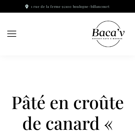
Skip
1 rue de la ferme 92100 boulogne-billancourt
to
content
Pâté en croûte
de canard «