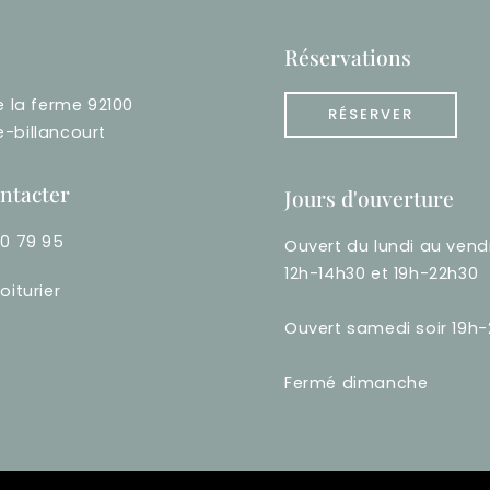
Réservations
e la ferme 92100
RÉSERVER
-billancourt
ntacter
Jours d'ouverture
60 79 95
Ouvert du lundi au vend
12h-14h30 et 19h-22h30
oiturier
Ouvert samedi soir 19h
Fermé dimanche