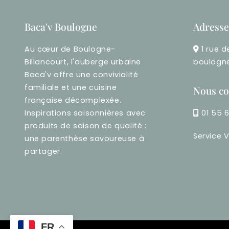
Baca'v Boulogne
Adresse
Au cœur de Boulogne-
1 rue d
Billancourt, l'auberge urbaine
boulogne
Baca'v offre une convivialité
familiale et une cuisine
Nous co
française décomplexée.
Inspirations saisonnières avec
01 55 
produits de saison de qualité :
Service V
une parenthèse savoureuse à
partager.
FR