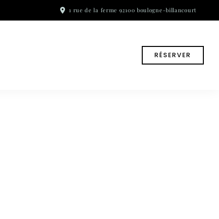
1 rue de la ferme 92100 boulogne-billancourt
RÉSERVER