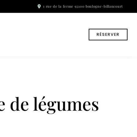
1 rue de la ferme 92100 boulogne-billancourt
RÉSERVER
e de légumes