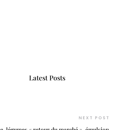
Latest Posts
NEXT POST
re, légumes « retour du marché », émulsion