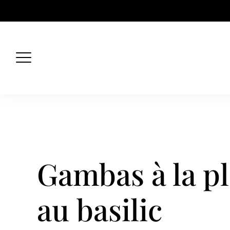
Skip
to
content
Gambas à la p
au basilic