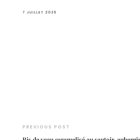
7 JUILLET 2025
PREVIOUS POST
Ris de veau caramelisé au sautoir, aubergi