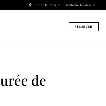
1 rue de la ferme 92100 boulogne-billancourt
RÉSERVER
purée de