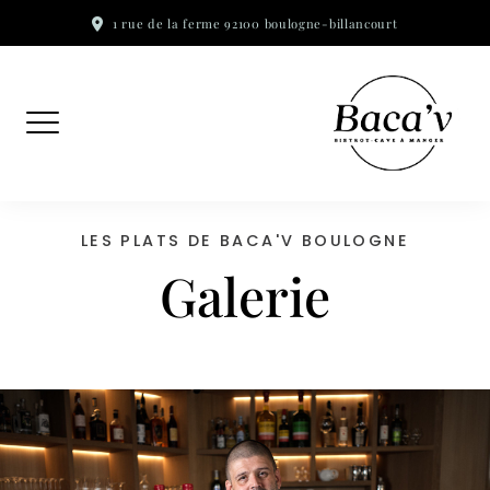
Skip
1 rue de la ferme 92100 boulogne-billancourt
to
content
LES PLATS DE BACA'V BOULOGNE
Galerie